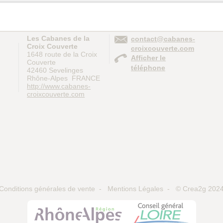
Les Cabanes de la
contact@cabanes-
Croix Couverte
croixcouverte.com
1648 route de la Croix
Afficher le
Couverte
téléphone
42460
Sevelinges
Rhône-Alpes
FRANCE
http://www.cabanes-
croixcouverte.com
Conditions générales de vente
-
Mentions Légales
- ©
Crea2g 202