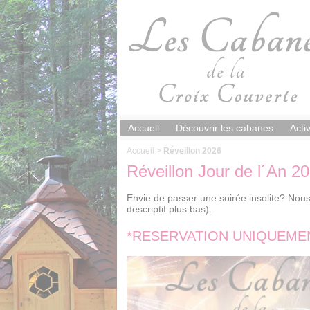
Panneau de gestion des cookies
Accueil
Découvrir les cabanes
Acti
Accueil
>
Réveillon 2026
Réveillon Jour de l´An 2
Envie de passer une soirée insolite? No
descriptif plus bas).
*RESERVATION UNIQUEME